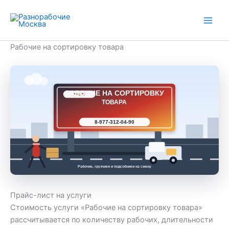
Перейти
к
содержимому
Рабочие на сортировку товара
РАБОЧИЕ НА СОРТИРОВКУ
РАБ 77
ТОВАРА
8-977-312-04-90
Рабочие, грузчики и подсобники на смену
Прайс-лист на услуги
Стоимость услуги «Рабочие на сортировку товара»
рассчитывается по количеству рабочих, длительности