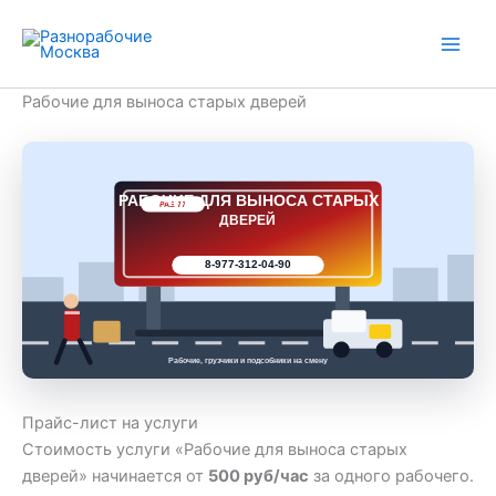
Перейти
к
содержимому
Рабочие для выноса старых дверей
РАБОЧИЕ ДЛЯ ВЫНОСА СТАРЫХ
РАБ 77
ДВЕРЕЙ
8-977-312-04-90
Рабочие, грузчики и подсобники на смену
Прайс-лист на услуги
Стоимость услуги «Рабочие для выноса старых
дверей» начинается от
500 руб/час
за одного рабочего.