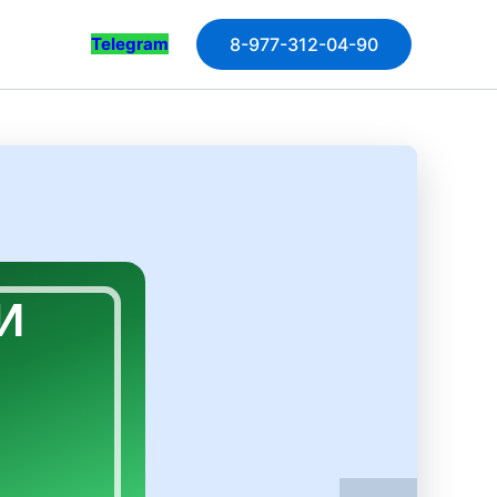
Telegram
8-977-312-04-90
И