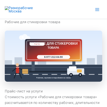
Перейти
к
содержимому
Рабочие для стикеровки товара
РАБОЧИЕ ДЛЯ СТИКЕРОВКИ
РАБ 77
ТОВАРА
8-977-312-04-90
Рабочие, грузчики и подсобники на смену
Прайс-лист на услуги
Стоимость услуги «Рабочие для стикеровки товара»
рассчитывается по количеству рабочих, длительности