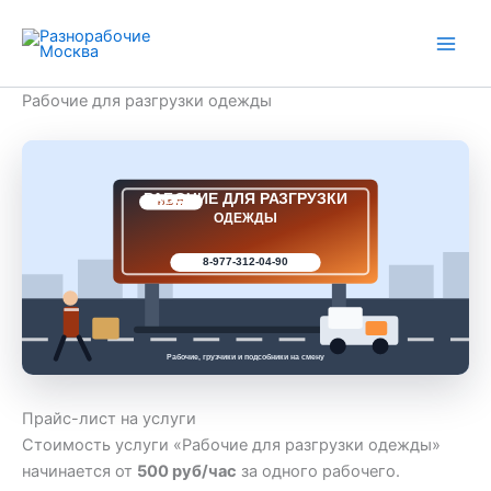
Перейти
к
содержимому
Рабочие для разгрузки одежды
РАБОЧИЕ ДЛЯ РАЗГРУЗКИ
РАБ 77
ОДЕЖДЫ
8-977-312-04-90
Рабочие, грузчики и подсобники на смену
Прайс-лист на услуги
Стоимость услуги «Рабочие для разгрузки одежды»
начинается от
500 руб/час
за одного рабочего.