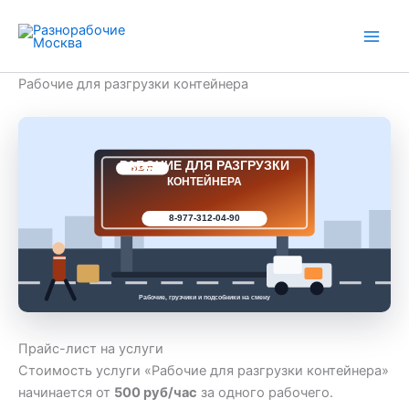
Перейти
к
содержимому
Рабочие для разгрузки контейнера
РАБОЧИЕ ДЛЯ РАЗГРУЗКИ
РАБ 77
КОНТЕЙНЕРА
8-977-312-04-90
Рабочие, грузчики и подсобники на смену
Прайс-лист на услуги
Стоимость услуги «Рабочие для разгрузки контейнера»
начинается от
500 руб/час
за одного рабочего.