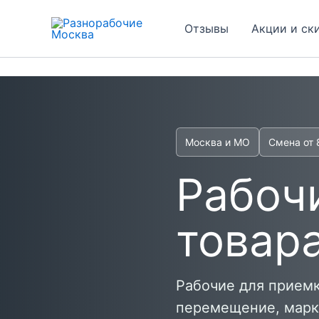
Перейти
к
Отзывы
Акции и ск
содержимому
Москва и МО
Смена от 
Рабоч
товар
Рабочие для приемки
перемещение, марки