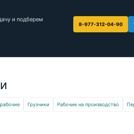
дачу и подберем
8-977-312-04-90
ги
орабочие
Грузчики
Рабочие на производство
Пе