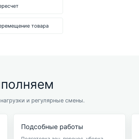
ересчет
еремещение товара
ыполняем
нагрузки и регулярные смены.
Подсобные работы
Подготовка зон, перенос, уборка,