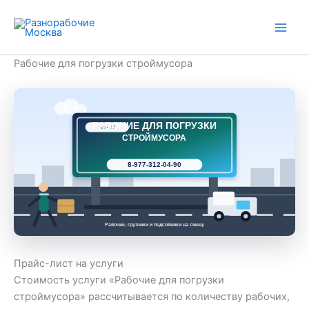
Перейти
к
содержимому
Рабочие для погрузки строймусора
РАБОЧИЕ ДЛЯ ПОГРУЗКИ
РАБ 77
СТРОЙМУСОРА
8-977-312-04-90
Рабочие, грузчики и подсобники на смену
Прайс-лист на услуги
Стоимость услуги «Рабочие для погрузки
строймусора» рассчитывается по количеству рабочих,