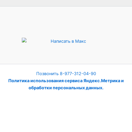
Позвонить 8-977-312-04-90
Политика использования сервиса Яндекс.Метрика и
обработки персональных данных.
Этот сайт использует сервис веб-аналитики Яндекс Метрика
и куки. Вы можете отказаться от использования cookies,
выбрав соответствующие настройки в браузере.
Подробнее
Принимаю