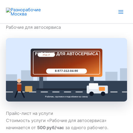
Перейти
к
содержимому
Рабочие для автосервиса
РАБОЧИЕ ДЛЯ АВТОСЕРВИСА
РАБ 77
8-977-312-04-90
Рабочие, грузчики и подсобники на смену
Прайс-лист на услуги
Стоимость услуги «Рабочие для автосервиса»
начинается от
500 руб/час
за одного рабочего.