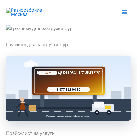
Перейти
к
содержимому
Грузчики для разгрузки фур
ГРУЗЧИКИ ДЛЯ РАЗГРУЗКИ ФУР
РАБ 77
8-977-312-04-90
Рабочие, грузчики и подсобники на смену
Прайс-лист на услуги